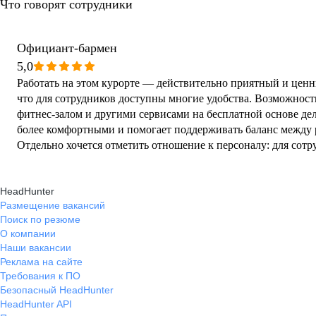
Что говорят сотрудники
Официант-бармен
5,0
Работать на этом курорте — действительно приятный и ценн
что для сотрудников доступны многие удобства. Возможность
фитнес-залом и другими сервисами на бесплатной основе дел
более комфортными и помогает поддерживать баланс между 
Отдельно хочется отметить отношение к персоналу: для сот
приятные бонусы, такие как скидки, бесплатное проживание 
ощущение заботы и уважения, что, безусловно, влияет на об
HeadHunter
и мотивацию. В целом, здесь действительно создаются хорошие условия не только для
Размещение вакансий
гостей, но и для тех, кто делает их отдых комфортным.
Поиск по резюме
О компании
Наши вакансии
Реклама на сайте
Требования к ПО
Безопасный HeadHunter
HeadHunter API