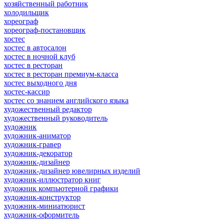
хозяйственный работник
холодильщик
хореограф
хореограф-постановщик
хостес
хостес в автосалон
хостес в ночной клуб
хостес в ресторан
хостес в ресторан премиум-класса
хостес выходного дня
хостес-кассир
хостес со знанием английского языка
художественный редактор
художественный руководитель
художник
художник-аниматор
художник-гравер
художник-декоратор
художник-дизайнер
художник-дизайнер ювелирных изделий
художник-иллюстратор книг
художник компьютерной графики
художник-конструктор
художник-миниатюрист
художник-оформитель