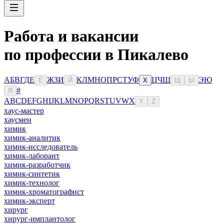
Работа и вакансии
по профессии в Пикалево
А
Б
В
Г
Д
Е
Ж
З
И
К
Л
М
Н
О
П
Р
С
Т
У
Ф
Ц
Ч
Ш
Э
Ю
Ё
Й
Х
Щ
Ы
#
Я
A
B
C
D
E
F
G
H
I
J
K
L
M
N
O
P
Q
R
S
T
U
V
W
X
Y
Z
хаус-мастер
хаусмен
химик
химик-аналитик
химик-исследователь
химик-лаборант
химик-разработчик
химик-синтетик
химик-технолог
химик-хроматографист
химик-эксперт
хирург
хирург-имплантолог